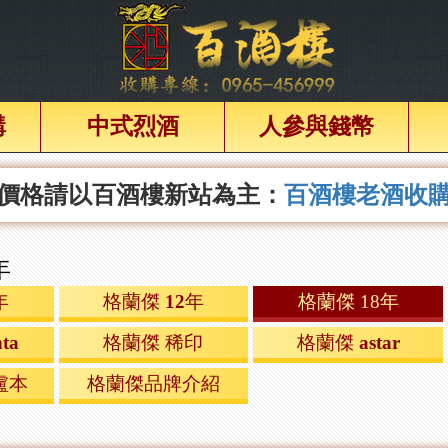
購
中式烈酒
人參與錢幣
價格請以百酒樓新站為主：
百酒樓老酒收
年
年
格蘭傑 12年
格蘭傑 18年
ta
格蘭傑 稀印
格蘭傑 astar
盧本
格蘭傑品牌介紹