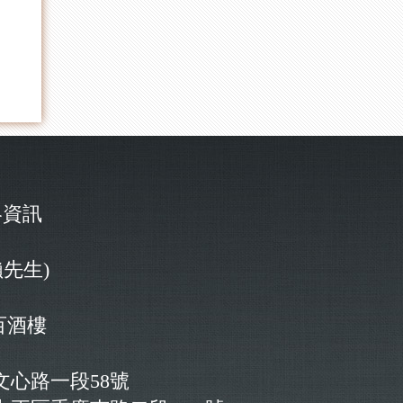
資訊
賴先生)
百酒樓
心路一段58號